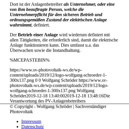
Dort ist der Anlagenbetreiber
als Unternehmer, oder eine
von ihm beauftragte Person, welche die
Unternehmerpflicht für den sicheren Betrieb und
ordnungsgemäßen Zustand der elektrischen Anlage
wahrnimmt
, definiert.
Der
Betrieb einer Anlage
wird wiederum definiert mit
allen Tätigkeiten, die erforderlich sind, damit die elektrische
Anlage funktionieren kann. Dies umfasst u.a. das
Überwachen sowie die Instandhaltung.
%MCEPASTEBIN%
https://www.sv-photovoltaik-ws.de/wp-
content/uploads/2019/12/logo-wolfgang-schroeder-1-
300x137.png
0
0
Wolfgang Schröder
https://www.sv-
photovoltaik-ws.de/wp-content/uploads/2019/12/logo-
wolfgang-schroeder-1-300x137.png
Wolfgang
Schröder
2019-12-18 13:40:00
2019-12-18 13:48:16
Die
Verantwortung des PV-Anlagenbetreibers
© Copyright - Wolfgang Schröder | Sachverständiger
Photovoltaik
Impressum
Datenschutz